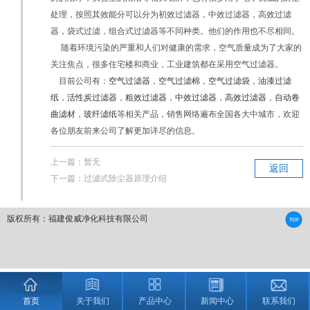
处理，按照其效能分可以分为初效过滤器，中效过滤器，高效过滤
器，袋式过滤，组合式过滤器等不同种类。他们的作用也不尽相同。
随着环境污染的严重和人们对健康的需求，空气质量成为了大家的
关注焦点，很多住宅楼和商业，工业建筑都在采用空气过滤器。
目前公司有：
空气过滤器
，
空气过滤棉
，
空气过滤袋
，
油漆过滤
纸
，
活性炭过滤器
，
粗效过滤器
，
中效过滤器
，
高效过滤器
，
自动卷
曲滤材
，
玻纤滤纸
等相关产品，销售网络遍布全国各大中城市，欢迎
各位朋友前来公司了解更加详尽的信息。
上一篇：暂无
返回
下一篇：
过滤式除尘器原理介绍
版权所有：福建俊威净化科技有限公司
首页
关于我们
产品中心
新闻中心
联系我们